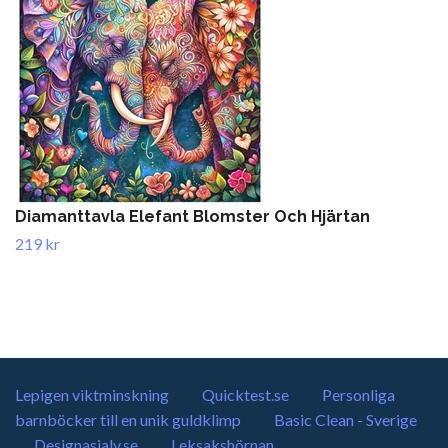
Diamanttavla Elefant Blomster Och Hjärtan
219 kr
Lepigen viktminskning
Quicktest.se
Personliga
barnböcker till en unik guldklimp
Basic Clean - Sverige
Designasjalv.se
Leksakshörnan