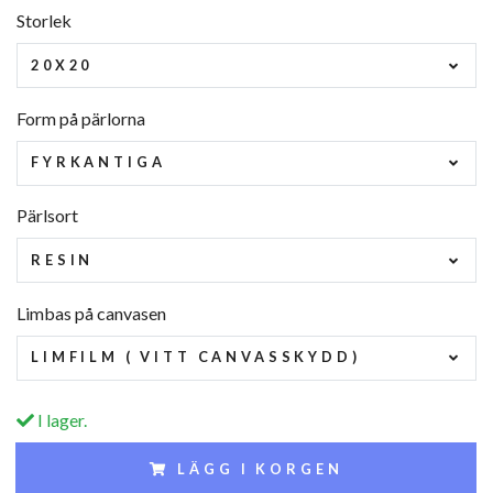
Storlek
20X20
Form på pärlorna
FYRKANTIGA
Pärlsort
RESIN
Limbas på canvasen
LIMFILM ( VITT CANVASSKYDD)
I lager.
LÄGG I KORGEN