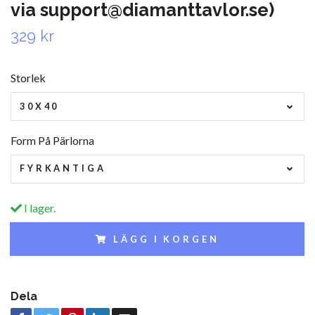
via
support@diamanttavlor.se
)
329 kr
Storlek
30X40
Form På Pärlorna
FYRKANTIGA
I lager.
LÄGG I KORGEN
Dela