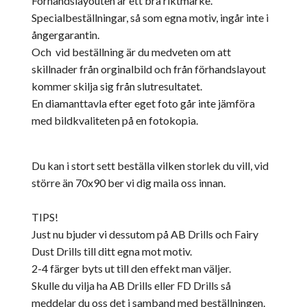
Förhandslayouten är ett bra riktmärke.
Specialbeställningar, så som egna motiv, ingår inte i
ångergarantin.
Och vid beställning är du medveten om att
skillnader från orginalbild och från förhandslayout
kommer skilja sig från slutresultatet.
En diamanttavla efter eget foto går inte jämföra
med bildkvaliteten på en fotokopia.
Du kan i stort sett beställa vilken storlek du vill, vid
större än 70x90 ber vi dig maila oss innan.
TIPS!
Just nu bjuder vi dessutom på AB Drills och Fairy
Dust Drills till ditt egna mot motiv.
2-4 färger byts ut till den effekt man väljer.
Skulle du vilja ha AB Drills eller FD Drills så
meddelar du oss det i samband med beställningen.