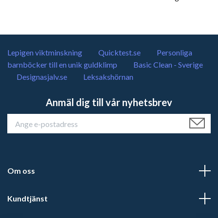
Lepigen viktminskning
Quicktest.se
Personliga
barnböcker till en unik guldklimp
Basic Clean - Sverige
Designasjalv.se
Leksakshörnan
Anmäl dig till vår nyhetsbrev
Om oss
Kundtjänst