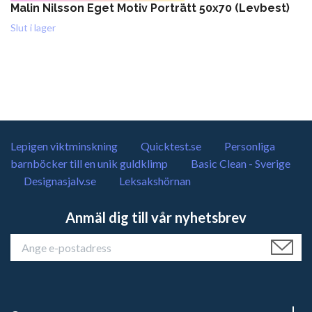
Malin Nilsson Eget Motiv Porträtt 50x70 (Levbest)
Slut i lager
Lepigen viktminskning
Quicktest.se
Personliga
barnböcker till en unik guldklimp
Basic Clean - Sverige
Designasjalv.se
Leksakshörnan
Anmäl dig till vår nyhetsbrev