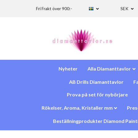
Fri Frakt över 900:-
SEK
Nyheter
Alla Diamanttavlor
AB Drills Diamanttavlor
Fa
Prova på set för nybörjare
Rökelser, Aroma, Kristaller mm
Pres
Beställningprodukter Diamond Paint