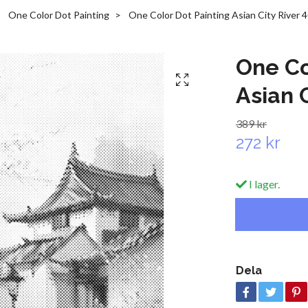
One Color Dot Painting
One Color Dot Painting Asian City River 
One Co
Asian 
389 kr
272 kr
I lager.
Dela