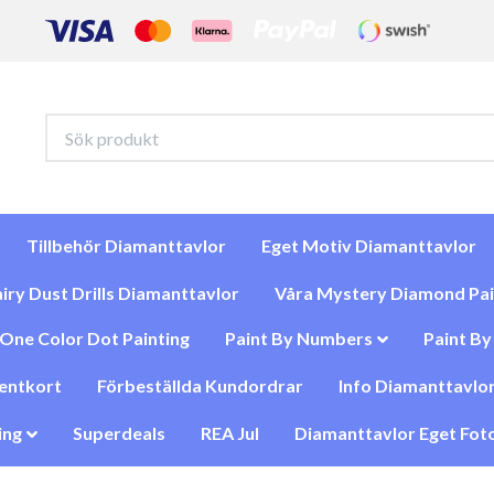
Tillbehör Diamanttavlor
Eget Motiv Diamanttavlor
iry Dust Drills Diamanttavlor
Våra Mystery Diamond Pai
One Color Dot Painting
Paint By Numbers
Paint B
entkort
Förbeställda Kundordrar
Info Diamanttavlor
ing
Superdeals
REA Jul
Diamanttavlor Eget Foto