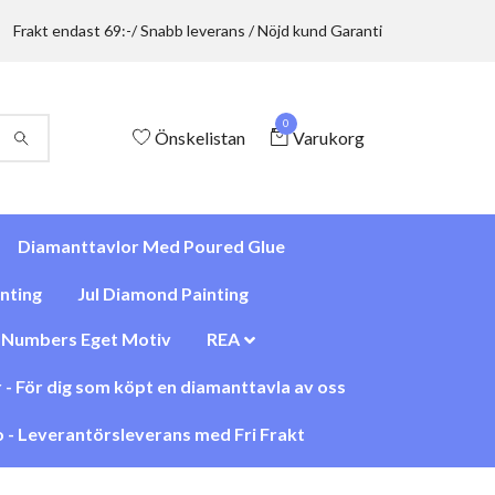
Frakt endast 69:-/ Snabb leverans / Nöjd kund Garanti
0
Önskelistan
Varukorg
Diamanttavlor Med Poured Glue
nting
Jul Diamond Painting
y Numbers Eget Motiv
REA
 - För dig som köpt en diamanttavla av oss
 - Leverantörsleverans med Fri Frakt