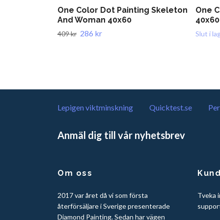
One Color Dot Painting Skeleton
One C
And Woman 40x60
40x60
286 kr
409 kr
Slut i la
Lepigen viktminskning
Quicktest.se
Per
Anmäl dig till vår nyhetsbrev
Om oss
Kund
2017 var året då vi som första
Tveka i
återförsäljare i Sverige presenterade
suppor
Diamond Painting. Sedan har vägen