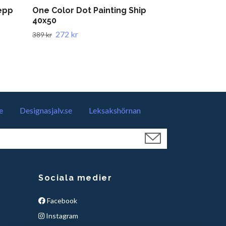
epp
One Color Dot Painting Ship
One Color Do
40x50
Tree 30x40
272 kr
389 kr
Slut i lager
e
Designasjalv.se
Leksakshörnan
Sociala medier
Facebook
Instagram