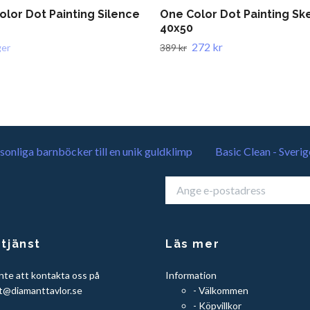
olor Dot Painting Silence
One Color Dot Painting Sk
40x50
272 kr
ger
389 kr
sonliga barnböcker till en unik guldklimp
Basic Clean - Sverig
tjänst
Läs mer
nte att kontakta oss på
Information
t@diamanttavlor.se
- Välkommen
- Köpvillkor