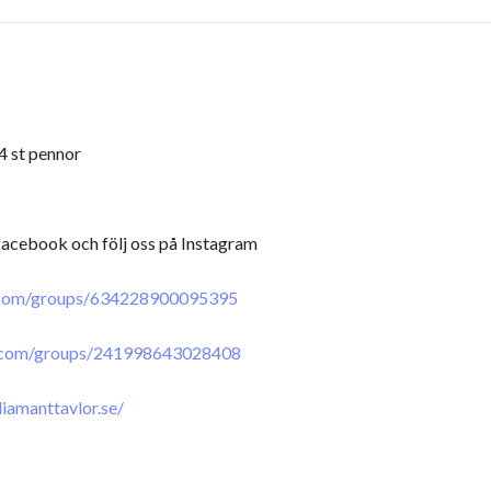
 4 st pennor
 facebook och följ oss på Instagram
.com/groups/634228900095395
.com/groups/241998643028408
iamanttavlor.se/