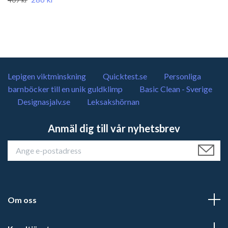
Lepigen viktminskning
Quicktest.se
Personliga
barnböcker till en unik guldklimp
Basic Clean - Sverige
Designasjalv.se
Leksakshörnan
Anmäl dig till vår nyhetsbrev
Om oss