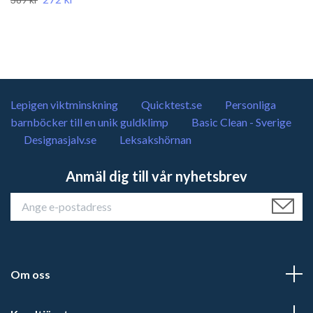
Lepigen viktminskning
Quicktest.se
Personliga
barnböcker till en unik guldklimp
Basic Clean - Sverige
Designasjalv.se
Leksakshörnan
Anmäl dig till vår nyhetsbrev
Om oss