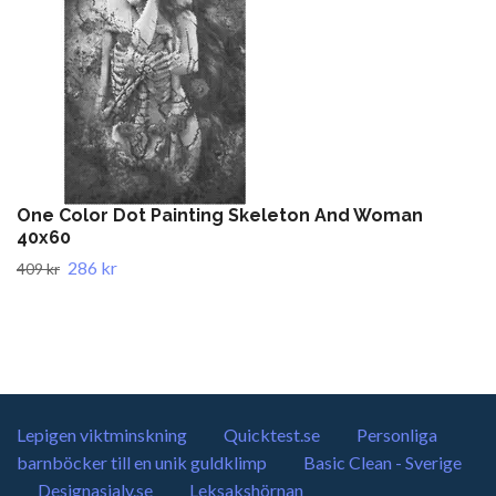
One Color Dot Painting Skeleton And Woman
40x60
286 kr
409 kr
Lepigen viktminskning
Quicktest.se
Personliga
barnböcker till en unik guldklimp
Basic Clean - Sverige
Designasjalv.se
Leksakshörnan