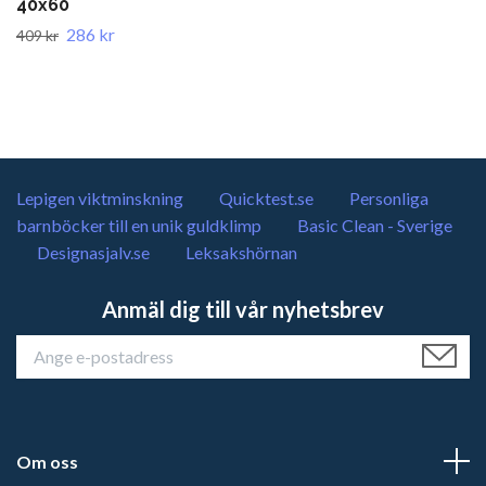
40x60
286 kr
409 kr
Lepigen viktminskning
Quicktest.se
Personliga
barnböcker till en unik guldklimp
Basic Clean - Sverige
Designasjalv.se
Leksakshörnan
Anmäl dig till vår nyhetsbrev
Om oss