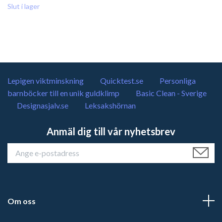
Slut i lager
Lepigen viktminskning
Quicktest.se
Personliga
barnböcker till en unik guldklimp
Basic Clean - Sverige
Designasjalv.se
Leksakshörnan
Anmäl dig till vår nyhetsbrev
Om oss