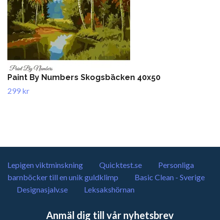
Paint By Numbers Skogsbäcken 40x50
299 kr
Lepigen viktminskning
Quicktest.se
Personliga
barnböcker till en unik guldklimp
Basic Clean - Sverige
Designasjalv.se
Leksakshörnan
Anmäl dig till vår nyhetsbrev