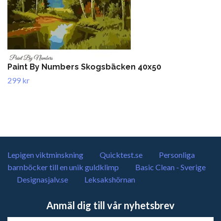
Paint By Numbers Skogsbäcken 40x50
299 kr
Lepigen viktminskning
Quicktest.se
Personliga
barnböcker till en unik guldklimp
Basic Clean - Sverige
Designasjalv.se
Leksakshörnan
Anmäl dig till vår nyhetsbrev