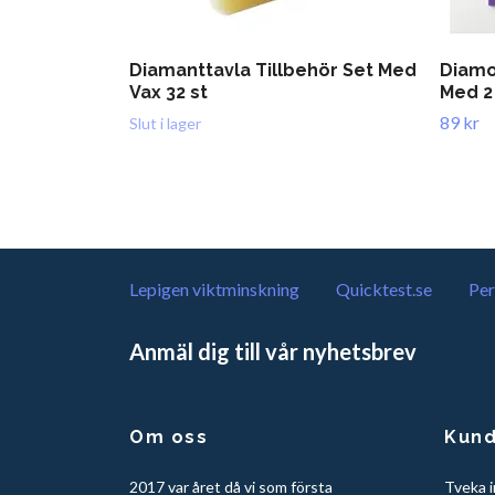
Diamanttavla Tillbehör Set Med
Diamo
Vax 32 st
Med 2
89 kr
Slut i lager
Lepigen viktminskning
Quicktest.se
Per
Anmäl dig till vår nyhetsbrev
Om oss
Kund
2017 var året då vi som första
Tveka i