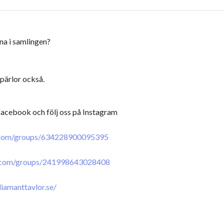
na i samlingen?
 pärlor också.
 facebook och följ oss på Instagram
.com/groups/634228900095395
.com/groups/241998643028408
iamanttavlor.se/