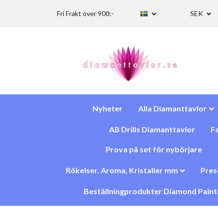
Fri Frakt över 900:-
SEK
Nyheter
Alla Diamanttavlor
AB Drills Diamanttavlor
Fa
Prova på set för nybörjare
Rökelser, Aroma, Kristaller mm
Pres
Beställningprodukter Diamond Paint