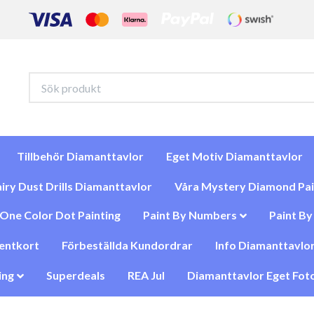
Tillbehör Diamanttavlor
Eget Motiv Diamanttavlor
iry Dust Drills Diamanttavlor
Våra Mystery Diamond Pai
One Color Dot Painting
Paint By Numbers
Paint B
entkort
Förbeställda Kundordrar
Info Diamanttavlor
ing
Superdeals
REA Jul
Diamanttavlor Eget Foto