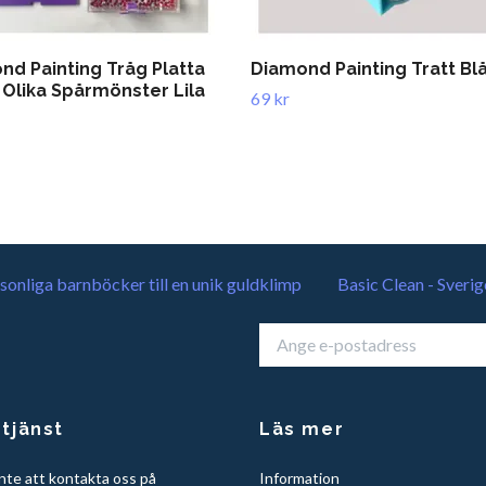
nd Painting Tråg Platta
Diamond Painting Tratt Bl
 Olika Spårmönster Lila
69 kr
sonliga barnböcker till en unik guldklimp
Basic Clean - Sverig
tjänst
Läs mer
nte att kontakta oss på
Information