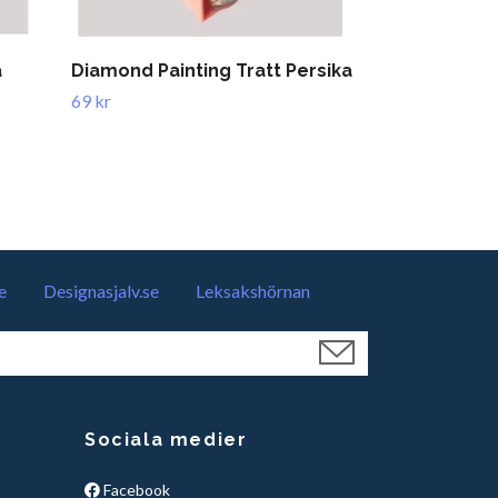
å
Diamond Painting Tratt Persika
Diamond Pain
69 kr
39 kr
e
Designasjalv.se
Leksakshörnan
Sociala medier
Facebook