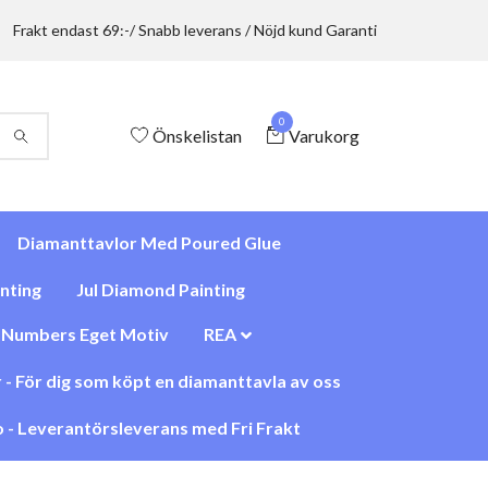
Frakt endast 69:-/ Snabb leverans / Nöjd kund Garanti
0
Önskelistan
Varukorg
Diamanttavlor Med Poured Glue
nting
Jul Diamond Painting
y Numbers Eget Motiv
REA
 - För dig som köpt en diamanttavla av oss
 - Leverantörsleverans med Fri Frakt