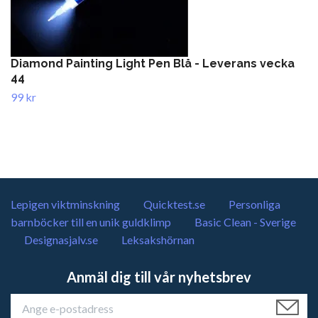
Diamond Painting Light Pen Blå - Leverans vecka
44
99 kr
Lepigen viktminskning
Quicktest.se
Personliga
barnböcker till en unik guldklimp
Basic Clean - Sverige
Designasjalv.se
Leksakshörnan
Anmäl dig till vår nyhetsbrev