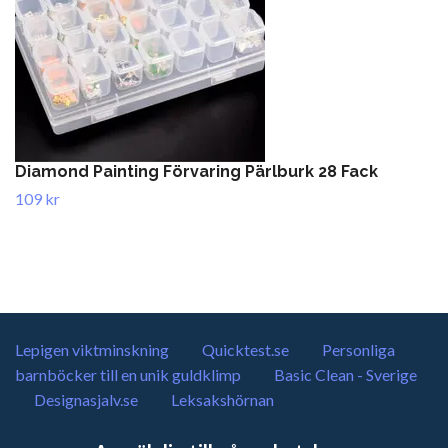
Diamond Painting Förvaring Pärlburk 28 Fack
109 kr
Lepigen viktminskning
Quicktest.se
Personliga
barnböcker till en unik guldklimp
Basic Clean - Sverige
Designasjalv.se
Leksakshörnan