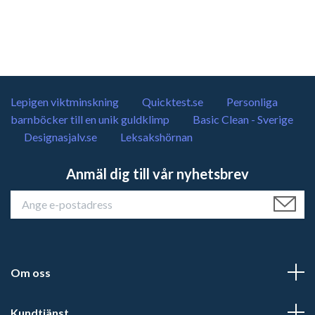
Lepigen viktminskning
Quicktest.se
Personliga
barnböcker till en unik guldklimp
Basic Clean - Sverige
Designasjalv.se
Leksakshörnan
Anmäl dig till vår nyhetsbrev
Om oss
Kundtjänst