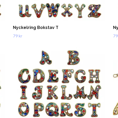
Nyckelring Bokstav T
Ny
79 kr
79