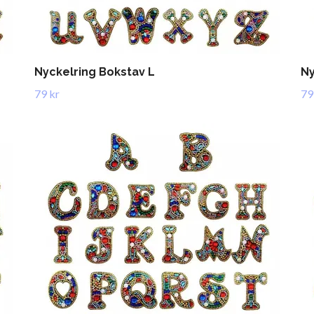
Nyckelring Bokstav L
Ny
79 kr
79