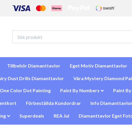
Tillbehör Diamanttavlor
Eget Motiv Diamanttavlor
iry Dust Drills Diamanttavlor
Våra Mystery Diamond Pai
One Color Dot Painting
Paint By Numbers
Paint B
entkort
Förbeställda Kundordrar
Info Diamanttavlor
ing
Superdeals
REA Jul
Diamanttavlor Eget Foto