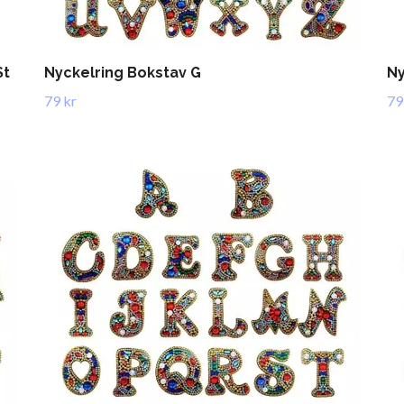
St
Nyckelring Bokstav G
Ny
79 kr
79