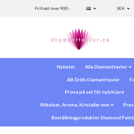
Fri Frakt över 900:-
SEK
Nyheter
Alla Diamanttavlor
AB Drills Diamanttavlor
Fa
Prova på set för nybörjare
Rökelser, Aroma, Kristaller mm
Pres
Beställningprodukter Diamond Paint