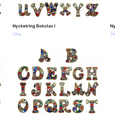
Nyckelring Bokstav I
Ny
79 kr
79