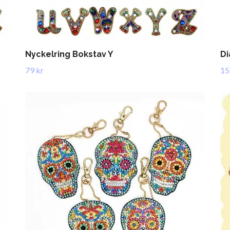
Nyckelring Bokstav Y
Di
79 kr
15