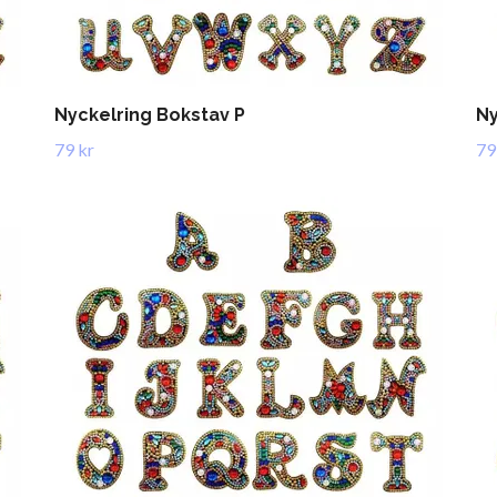
Nyckelring Bokstav P
Ny
79 kr
79