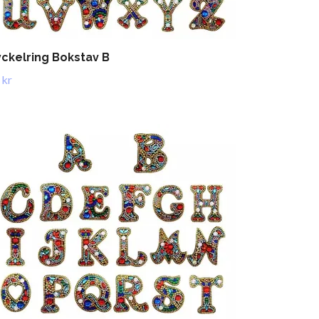
ckelring Bokstav B
 kr