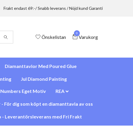
Frakt endast 69:-/ Snabb leverans / Nöjd kund Garanti
0
Önskelistan
Varukorg
Diamanttavlor Med Poured Glue
nting
Jul Diamond Painting
y Numbers Eget Motiv
REA
 - För dig som köpt en diamanttavla av oss
 - Leverantörsleverans med Fri Frakt