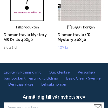
Till produkten
Lägg i korgen
Diamanttavla Mystery
Diamanttavla (R)
AB Drills 40X50
Mystery 40X50
Slutsåld
409 kr
Lepigen viktminskning
Quicktest.se
Personliga
barnböcker till en unik guldklimp
Basic Clean - Sverige
Designasjalv.se
Leksakshörnan
Anmäl dig till vår nyhetsbrev