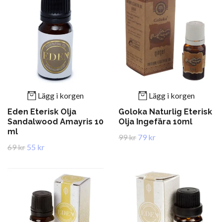
Lägg i korgen
Lägg i korgen
Eden Eterisk Olja
Goloka Naturlig Eterisk
Sandalwood Amayris 10
Olja Ingefära 10ml
ml
99 kr
79 kr
69 kr
55 kr