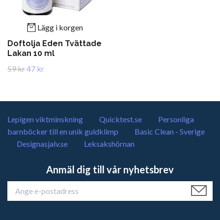
Lägg i korgen
Doftolja Eden Tvättade
Lakan 10 ml
59 kr
47 kr
Lepigen viktminskning
Quicktest.se
Personliga
barnböcker till en unik guldklimp
Basic Clean - Sverige
Designasjalv.se
Leksakshörnan
Anmäl dig till vår nyhetsbrev