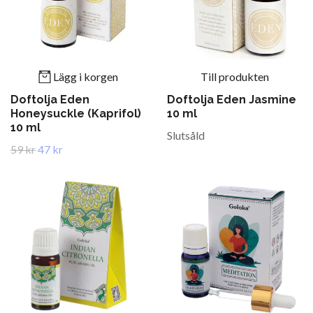
Lägg i korgen
Till produkten
Doftolja Eden
Doftolja Eden Jasmine
Honeysuckle (Kaprifol)
10 ml
10 ml
Slutsåld
59 kr
47 kr