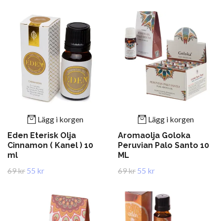
Lägg i korgen
Lägg i korgen
Eden Eterisk Olja
Aromaolja Goloka
Cinnamon ( Kanel ) 10
Peruvian Palo Santo 10
ml
ML
69 kr
55 kr
69 kr
55 kr