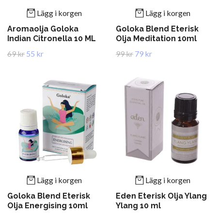
Lägg i korgen
Lägg i korgen
Aromaolja Goloka
Goloka Blend Eterisk
Indian Citronella 10 ML
Olja Meditation 10ml
69 kr
55 kr
99 kr
79 kr
Lägg i korgen
Lägg i korgen
Goloka Blend Eterisk
Eden Eterisk Olja Ylang
Olja Energising 10ml
Ylang 10 ml