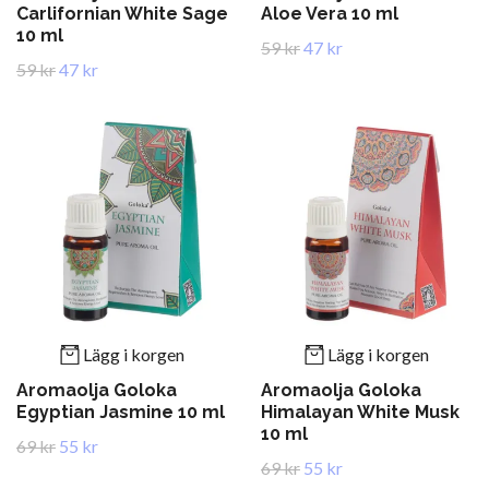
Carlifornian White Sage
Aloe Vera 10 ml
10 ml
59 kr
47 kr
59 kr
47 kr
Lägg i korgen
Lägg i korgen
Aromaolja Goloka
Aromaolja Goloka
Egyptian Jasmine 10 ml
Himalayan White Musk
10 ml
69 kr
55 kr
69 kr
55 kr