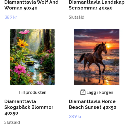
Diamanttavla Wolf And
Diamanttavla Landskap
Woman 50x40
Sensommar 40x50
389 kr
Slutsåld
Till produkten
Lägg i korgen
Diamanttavla
Diamanttavla Horse
Skogsbäck Blommor
Beach Sunset 40x50
40x50
389 kr
Slutsåld