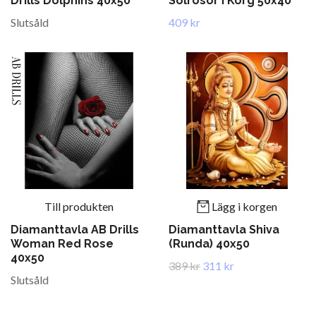
Drills Dolphins 40x50
Solrosor I Korg 50x40
Slutsåld
409 kr
Till produkten
Lägg i korgen
Diamanttavla AB Drills
Diamanttavla Shiva
Woman Red Rose
(Runda) 40x50
40x50
389 kr
311 kr
Slutsåld