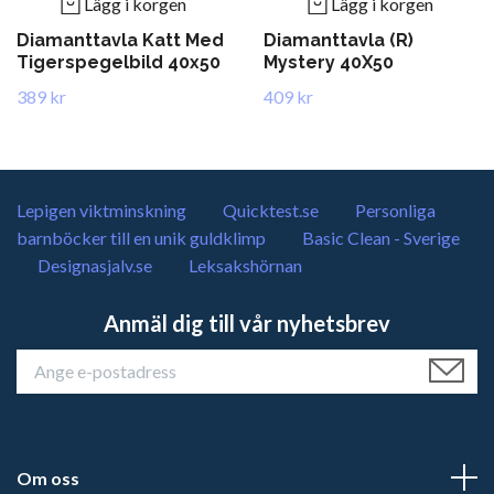
Lägg i korgen
Lägg i korgen
Diamanttavla Katt Med
Diamanttavla (R)
Tigerspegelbild 40x50
Mystery 40X50
389 kr
409 kr
Lepigen viktminskning
Quicktest.se
Personliga
barnböcker till en unik guldklimp
Basic Clean - Sverige
Designasjalv.se
Leksakshörnan
Anmäl dig till vår nyhetsbrev
Om oss