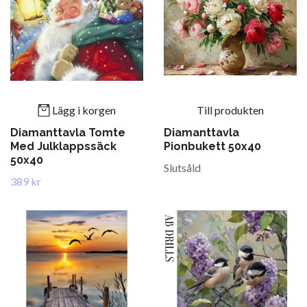
Lägg i korgen
Till produkten
Diamanttavla Tomte
Diamanttavla
Med Julklappssäck
Pionbukett 50x40
50x40
Slutsåld
389 kr