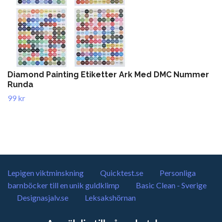
Diamond Painting Etiketter Ark Med DMC Nummer
Runda
99 kr
Lepigen viktminskning
Quicktest.se
Personliga
barnböcker till en unik guldklimp
Basic Clean - Sverige
Designasjalv.se
Leksakshörnan