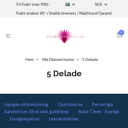
Fri Frakt över 900:-
SEK
Frakt endast 69:-/ Snabb leverans / Nöjd kund Garanti
0
Hem
Alla Diamanttavlor
5 Delade
5 Delade
Lepigen viktminskning
Quicktest.se
Personliga
barnböcker till en unik guldklimp
Basic Clean - Sverige
Designasjalv.se
Leksakshörnan