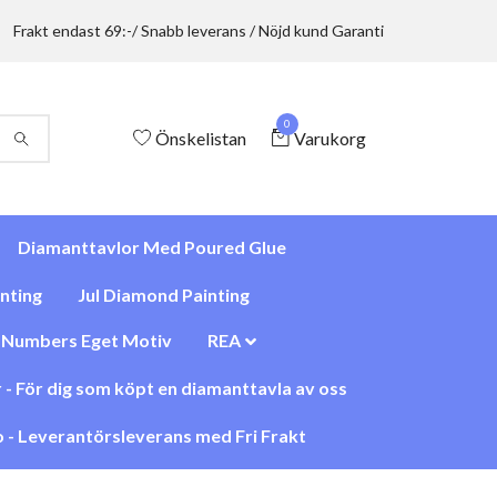
Frakt endast 69:-/ Snabb leverans / Nöjd kund Garanti
0
Önskelistan
Varukorg
Diamanttavlor Med Poured Glue
nting
Jul Diamond Painting
y Numbers Eget Motiv
REA
 - För dig som köpt en diamanttavla av oss
 - Leverantörsleverans med Fri Frakt