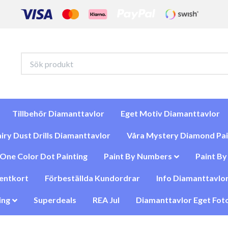
Tillbehör Diamanttavlor
Eget Motiv Diamanttavlor
iry Dust Drills Diamanttavlor
Våra Mystery Diamond Pai
One Color Dot Painting
Paint By Numbers
Paint B
entkort
Förbeställda Kundordrar
Info Diamanttavlor
ing
Superdeals
REA Jul
Diamanttavlor Eget Foto