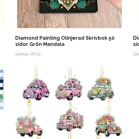
Diamond Painting Olinjerad Skrivbok 50
Di
sidor Grön Mandala
si
249 kr
99 kr
24