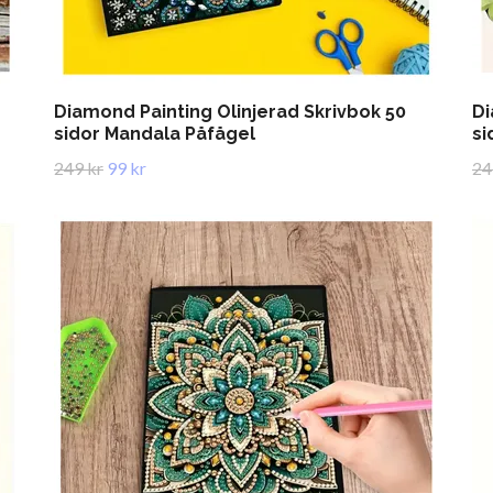
Diamond Painting Olinjerad Skrivbok 50
Di
sidor Mandala Påfågel
si
249 kr
99 kr
24