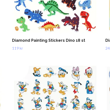
Diamond Painting Stickers Dino 18 st
Di
119 kr
24