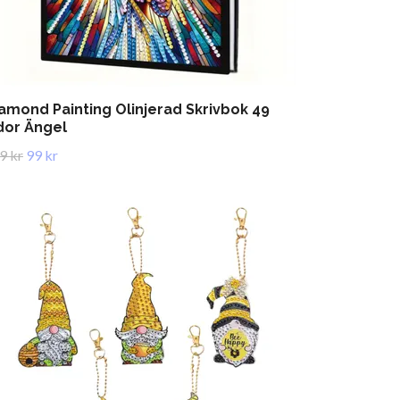
amond Painting Olinjerad Skrivbok 49
dor Ängel
9 kr
99 kr