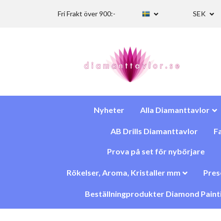
Fri Frakt över 900:-
SEK
Nyheter
Alla Diamanttavlor
AB Drills Diamanttavlor
Fa
Prova på set för nybörjare
Rökelser, Aroma, Kristaller mm
Pres
Beställningprodukter Diamond Paint