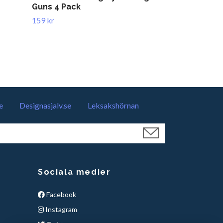
Guns 4 Pack
Harry Potter 
kedja)
159 kr
249 kr
e
Designasjalv.se
Leksakshörnan
Sociala medier
Facebook
Instagram