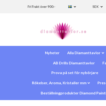
Fri Frakt över 900:-
SEK
Nyheter
Alla Diamanttavlor
AB Drills Diamanttavlor
Fa
Prova på set för nybörjare
Rökelser, Aroma, Kristaller mm
Pres
Beställningprodukter Diamond Paint