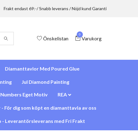
Frakt endast 69:-/ Snabb leverans / Nöjd kund Garanti
0
Önskelistan
Varukorg
Diamanttavlor Med Poured Glue
nting
Jul Diamond Painting
y Numbers Eget Motiv
REA
 - För dig som köpt en diamanttavla av oss
 - Leverantörsleverans med Fri Frakt