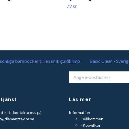
79 kr
sonliga barnböcker till en unik guldklimp
Basic Clean - Sverig
tjänst
Läs mer
nte att kontakta oss på
Information
t@diamanttavlor.se
- Välkommen
- Köpvillkor