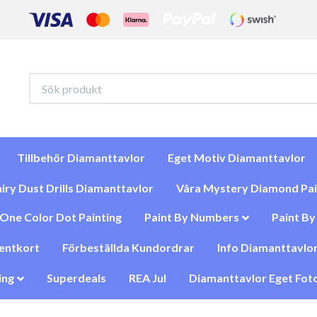
Tillbehör Diamanttavlor
Eget Motiv Diamanttavlor
iry Dust Drills Diamanttavlor
Våra Mystery Diamond Pai
One Color Dot Painting
Paint By Numbers
Paint B
entkort
Förbeställda Kundordrar
Info Diamanttavlor
ing
Superdeals
REA Jul
Diamanttavlor Eget Foto