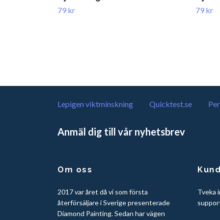
79 kr
79 kr
Lepigen viktminskning
Quicktest.se
Per
Anmäl dig till vår nyhetsbrev
Om oss
Kund
2017 var året då vi som första
Tveka i
återförsäljare i Sverige presenterade
suppor
Diamond Painting. Sedan har vägen