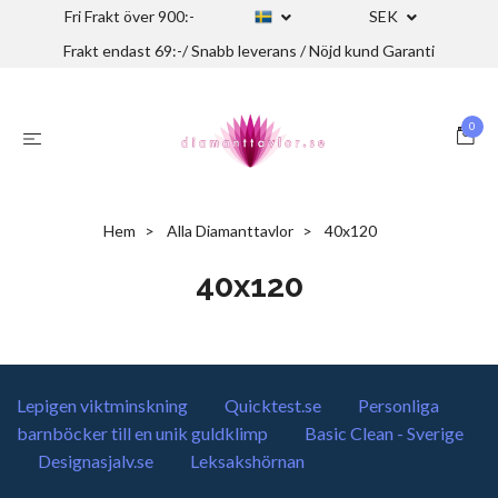
Fri Frakt över 900:-
SEK
Frakt endast 69:-/ Snabb leverans / Nöjd kund Garanti
0
Hem
Alla Diamanttavlor
40x120
40x120
Lepigen viktminskning
Quicktest.se
Personliga
barnböcker till en unik guldklimp
Basic Clean - Sverige
Designasjalv.se
Leksakshörnan