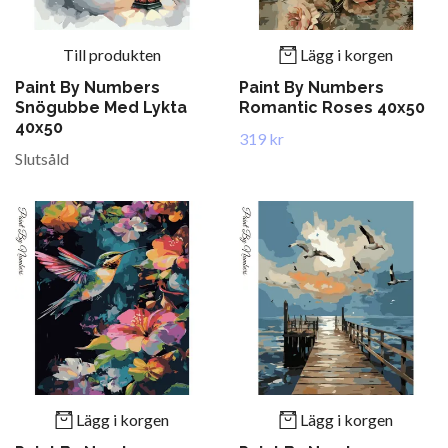
Till produkten
Lägg i korgen
Paint By Numbers
Paint By Numbers
Snögubbe Med Lykta
Romantic Roses 40x50
40x50
319 kr
Slutsåld
Lägg i korgen
Lägg i korgen