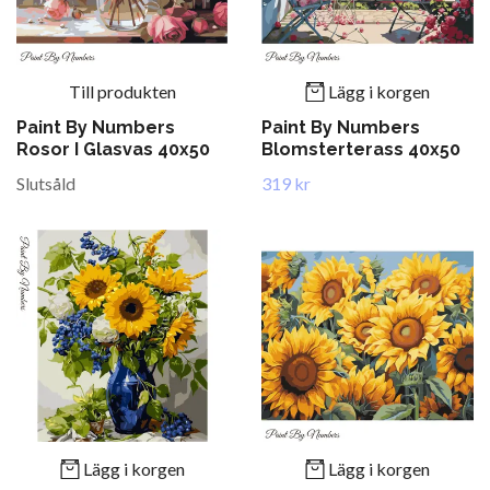
Till produkten
Lägg i korgen
Paint By Numbers
Paint By Numbers
Rosor I Glasvas 40x50
Blomsterterass 40x50
Slutsåld
319 kr
Lägg i korgen
Lägg i korgen