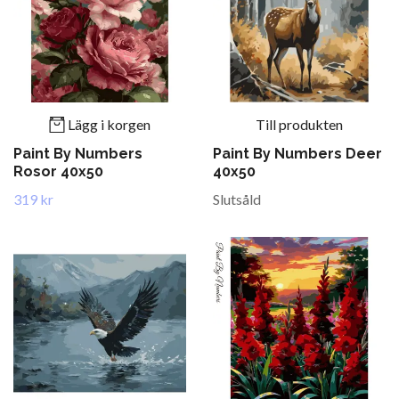
Lägg i korgen
Till produkten
Paint By Numbers
Paint By Numbers Deer
Rosor 40x50
40x50
319 kr
Slutsåld