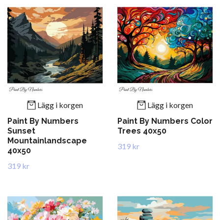
Lägg i korgen
Lägg i korgen
Paint By Numbers
Paint By Numbers Color
Sunset
Trees 40x50
Mountainlandscape
319 kr
40x50
319 kr