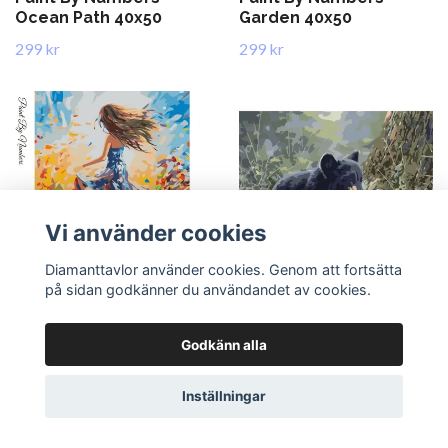
Ocean Path 40x50
Garden 40x50
299 kr
299 kr
Vi använder cookies
Diamanttavlor använder cookies. Genom att fortsätta
på sidan godkänner du användandet av cookies.
Lägg i korgen
Lägg i korgen
Paint By Numbers
Paint By Numbers Baby
Godkänn alla
Woman Color Dress
Bear 40x50
40x50
299 kr
Inställningar
299 kr