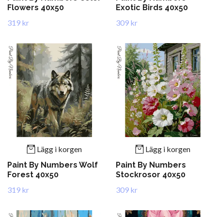
Flowers 40x50
Exotic Birds 40x50
319 kr
309 kr
Lägg i korgen
Lägg i korgen
Paint By Numbers Wolf
Paint By Numbers
Forest 40x50
Stockrosor 40x50
319 kr
309 kr