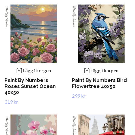
Lägg i korgen
Lägg i korgen
Paint By Numbers
Paint By Numbers Bird
Roses Sunset Ocean
Flowertree 40x50
40x50
299 kr
319 kr