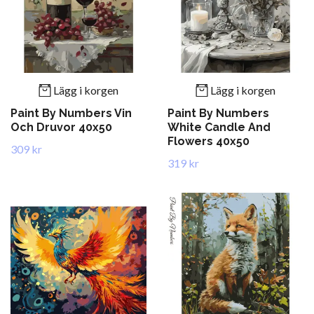
Lägg i korgen
Lägg i korgen
Paint By Numbers Vin
Paint By Numbers
Och Druvor 40x50
White Candle And
Flowers 40x50
309 kr
319 kr