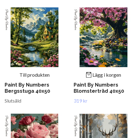
Till produkten
Lägg i korgen
Paint By Numbers
Paint By Numbers
Bergsstuga 40x50
Blomsterträd 40x50
Slutsåld
319 kr