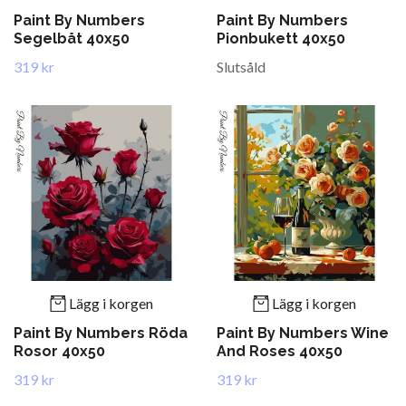
Paint By Numbers
Paint By Numbers
Segelbåt 40x50
Pionbukett 40x50
319 kr
Slutsåld
Lägg i korgen
Lägg i korgen
Paint By Numbers Röda
Paint By Numbers Wine
Rosor 40x50
And Roses 40x50
319 kr
319 kr