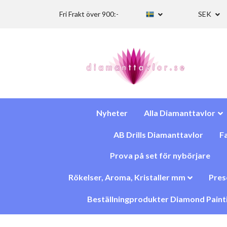
Fri Frakt över 900:-
SEK
Nyheter
Alla Diamanttavlor
AB Drills Diamanttavlor
Fa
Prova på set för nybörjare
Rökelser, Aroma, Kristaller mm
Pres
Beställningprodukter Diamond Paint