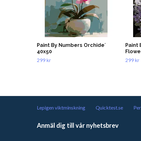
Paint By Numbers Orchide´
Paint
40x50
Flowe
299 kr
299 kr
Lepigen viktminskning
Quicktest.se
Per
Anmäl dig till vår nyhetsbrev