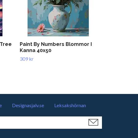
 Tree
Paint By Numbers Blommor I
Paint By Nu
Kanna 40x50
40x50
309 kr
319 kr
e
Designasjalv.se
Leksakshörnan