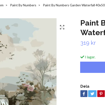
em
Paint By Numbers
Paint By Numbers Garden Waterfall 40x50
Paint 
Waterf
319 kr
I lager.
Dela