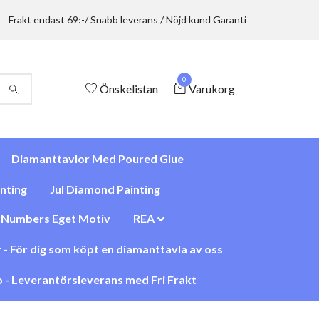
Frakt endast 69:-/ Snabb leverans / Nöjd kund Garanti
0
Önskelistan
Varukorg
Diamanttavlor Med Poured Glue
nting
Jul Diamond Painting
y Numbers Eget Motiv
REA
 - För dig som köpt en diamanttavla av oss
 - Leverantörsleverans med Fri Frakt