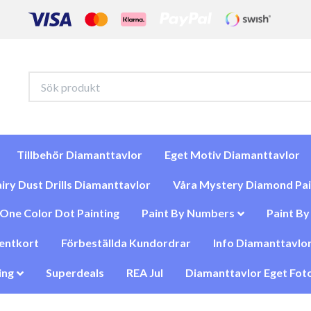
Tillbehör Diamanttavlor
Eget Motiv Diamanttavlor
iry Dust Drills Diamanttavlor
Våra Mystery Diamond Pai
One Color Dot Painting
Paint By Numbers
Paint B
entkort
Förbeställda Kundordrar
Info Diamanttavlor
ing
Superdeals
REA Jul
Diamanttavlor Eget Foto