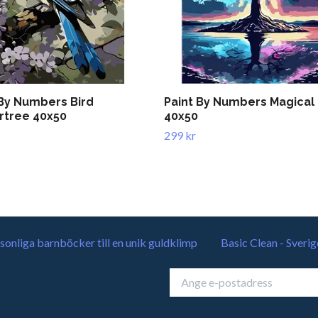
 By Numbers Bird
Paint By Numbers Magical
rtree 40x50
40x50
299 kr
sonliga barnböcker till en unik guldklimp
Basic Clean - Sverig