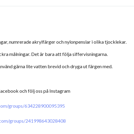
ngar, numrerade akrylfärger och nylonpenslar i olika tjocklekar.
a målningar. Det är bara att följa siffervisningarna.
vänd gärna lite vatten brevid och dryga ut färgen med.
 facebook och följ oss på Instagram
.com/groups/634228900095395
.com/groups/241998643028408