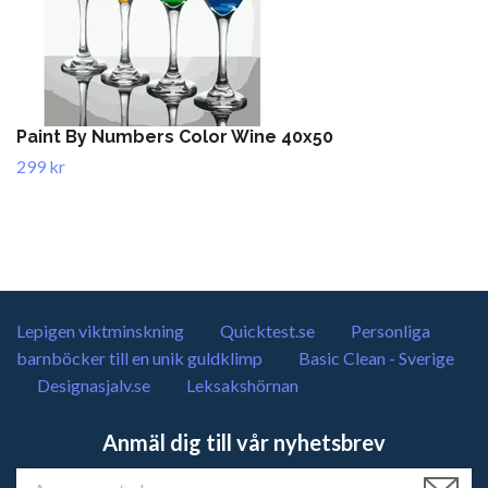
Paint By Numbers Color Wine 40x50
299 kr
Lepigen viktminskning
Quicktest.se
Personliga
barnböcker till en unik guldklimp
Basic Clean - Sverige
Designasjalv.se
Leksakshörnan
Anmäl dig till vår nyhetsbrev