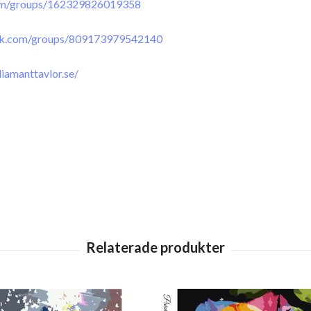
om/groups/162329826019358
ok.com/groups/809173979542140
iamanttavlor.se/