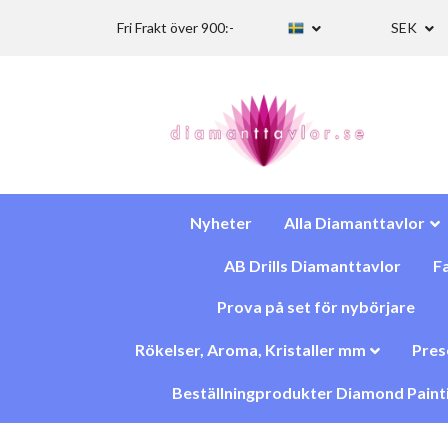
Fri Frakt över 900:-
SEK
Nyheter
Alla Diamanttavlor
AB Drills Diamanttavlor
Fa
Prova på set för nybörjare
Rökelser, Aroma, Kristaller mm
Pres
Beställningprodukter Diamond Paint