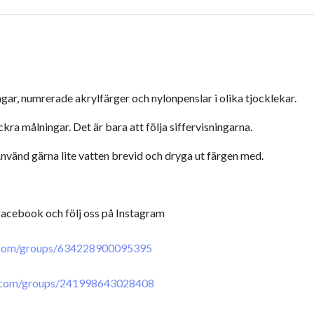
ngar, numrerade akrylfärger och nylonpenslar i olika tjocklekar.
a målningar. Det är bara att följa siffervisningarna.
vänd gärna lite vatten brevid och dryga ut färgen med.
 facebook och följ oss på Instagram
.com/groups/634228900095395
.com/groups/241998643028408