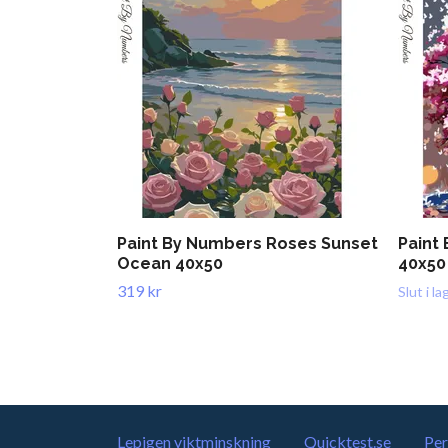
Paint By Numbers Roses Sunset
Paint
Ocean 40x50
40x50
319 kr
Slut i la
Lepigen viktminskning
Quicktest.se
Per