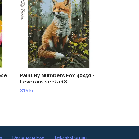
ose
Paint By Numbers Fox 40x50 -
Paint By N
Leverans vecka 18
40x50
319 kr
319 kr
e
Designasjalv.se
Leksakshörnan