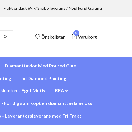
Frakt endast 69:-/ Snabb leverans / Nöjd kund Garanti
0
Önskelistan
Varukorg
Diamanttavlor Med Poured Glue
nting
Jul Diamond Painting
y Numbers Eget Motiv
REA
 - För dig som köpt en diamanttavla av oss
 - Leverantörsleverans med Fri Frakt