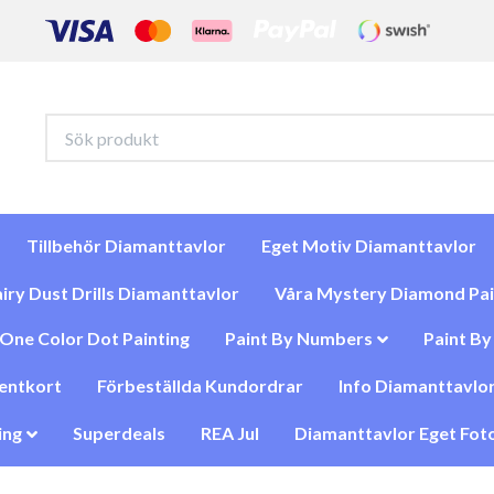
Tillbehör Diamanttavlor
Eget Motiv Diamanttavlor
iry Dust Drills Diamanttavlor
Våra Mystery Diamond Pai
One Color Dot Painting
Paint By Numbers
Paint B
entkort
Förbeställda Kundordrar
Info Diamanttavlor
ing
Superdeals
REA Jul
Diamanttavlor Eget Foto