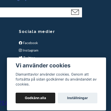
Sociala medier
Facebook
Instagram
Twitter
Vi använder cookies
YouTube
Snapchat
Diamanttavlor använder cookies. Genom att
fortsätta på sidan godkänner du användandet av
Pinterest
cookies.
Godkänn alla
Inställningar