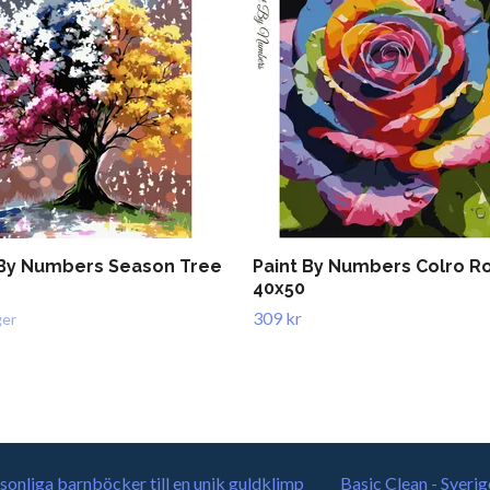
 By Numbers Season Tree
Paint By Numbers Colro R
40x50
309 kr
ger
sonliga barnböcker till en unik guldklimp
Basic Clean - Sverig