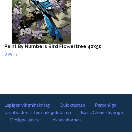
Paint By Numbers Bird Flowertree 40x50
299 kr
Lepigen viktminskning
Quicktest.se
Personliga
barnböcker till en unik guldklimp
Basic Clean - Sverige
Designasjalv.se
Leksakshörnan