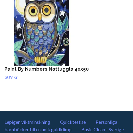
Paint By Numbers Nattuggla 40x50
309 kr
Lepigen viktminskning
Quicktest.se
Personliga
barnböcker till en unik guldklimp
Basic Clean - Sverige