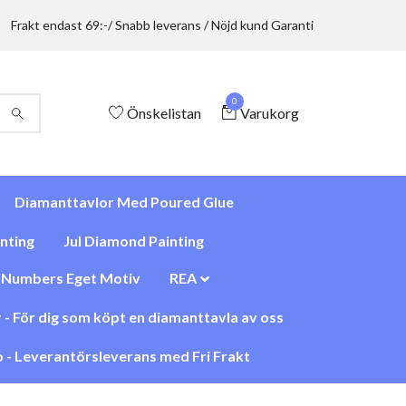
Frakt endast 69:-/ Snabb leverans / Nöjd kund Garanti
0
Önskelistan
Varukorg
Diamanttavlor Med Poured Glue
nting
Jul Diamond Painting
y Numbers Eget Motiv
REA
 - För dig som köpt en diamanttavla av oss
 - Leverantörsleverans med Fri Frakt