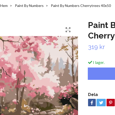
Hem
Paint By Numbers
Paint By Numbers Cherrytrees 40x50
Paint 
Cherry
319 kr
I lager.
Dela