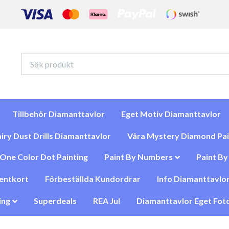
Tillbehör Diamanttavlor
Eget Motiv Diamanttavlor
iry Dust Drills Diamanttavlor
Våra Mystery Diamond Pai
One Color Dot Painting
Paint By Numbers
Paint B
entkort
Förbeställda Kundordrar
Info Diamanttavlor
ing
Superdeals
REA Jul
Diamanttavlor Eget Foto