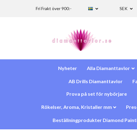
Fri Frakt över 900:-
SEK
Nyheter
Alla Diamanttavlor
AB Drills Diamanttavlor
Fa
Prova på set för nybörjare
Rökelser, Aroma, Kristaller mm
Pres
Beställningprodukter Diamond Paint