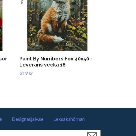
sor
Paint By Numbers Fox 40x50 -
Paint By Nu
Leverans vecka 18
319 kr
319 kr
e
Designasjalv.se
Leksakshörnan