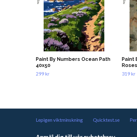
Paint By Numbers Ocean Path
Paint
40x50
Roses
299 kr
319 kr
Lepigen viktminskning
Quicktest.se
Per
Anmäl dig till vår nyhetsbrev