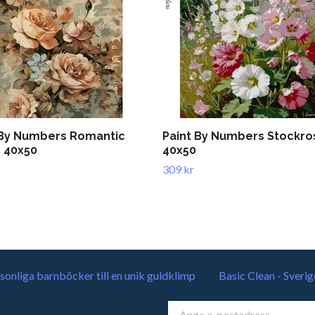
 By Numbers Romantic
Paint By Numbers Stockro
 40x50
40x50
309 kr
sonliga barnböcker till en unik guldklimp
Basic Clean - Sverig