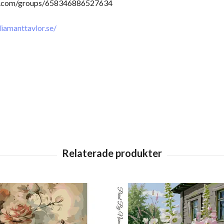
ook.com/groups/658346886527634
iamanttavlor.se/