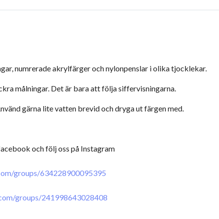
ngar, numrerade akrylfärger och nylonpenslar i olika tjocklekar.
a målningar. Det är bara att följa siffervisningarna.
vänd gärna lite vatten brevid och dryga ut färgen med.
 facebook och följ oss på Instagram
.com/groups/634228900095395
.com/groups/241998643028408