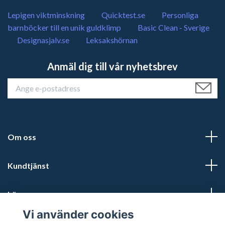
Lepigen viktminskning
Quicktest.se
Personliga
barnböcker till en unik guldklimp
Basic Clean - Sverige
Designasjalv.se
Leksakshörnan
Anmäl dig till vår nyhetsbrev
Om oss
Kundtjänst
Läs mer
Vi använder cookies
Sociala medier