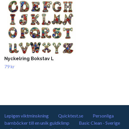
Nyckelring Bokstav L
79 kr
Lepigen viktminskning
Quicktest.se
Personliga
barnböcker till en unik guldklimp
Basic Clean - Sverige