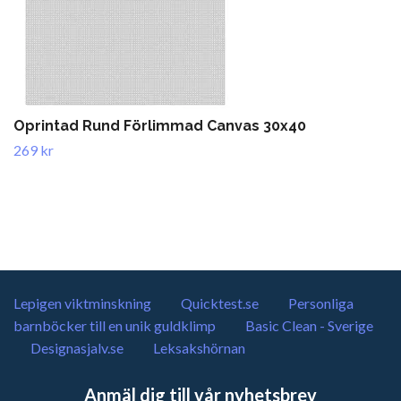
Oprintad Rund Förlimmad Canvas 30x40
269 kr
Lepigen viktminskning
Quicktest.se
Personliga
barnböcker till en unik guldklimp
Basic Clean - Sverige
Designasjalv.se
Leksakshörnan
Anmäl dig till vår nyhetsbrev