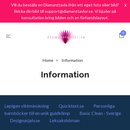
Fri Frakt över 900:-
SEK
x
Vill du beställa en Diamanttavla ifrån ett eget foto eller bild?
Skicka din bild till support@diamanttavlor.se. Vi bjuder på
Frakt endast 69:-/ Snabb leverans / Nöjd kund Garanti
konsultation kring bilden och en förhandslayout.
0
Home
Information
Information
Lepigen viktminskning
Quicktest.se
Personliga
barnböcker till en unik guldklimp
Basic Clean - Sverige
Designasjalv.se
Leksakshörnan