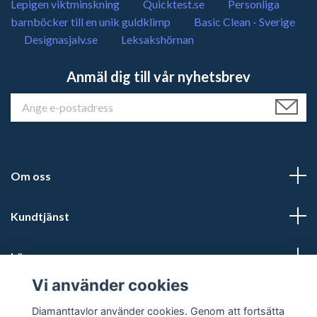
Lepigen viktminskning
Quicktest.se
Personliga
barnböcker till en unik guldklimp
Basic Clean - Sverige
Designasjalv.se
Leksakshörnan
Anmäl dig till vår nyhetsbrev
Om oss
Kundtjänst
Läs mer
Vi använder cookies
Sociala medier
Diamanttavlor använder cookies. Genom att fortsätta