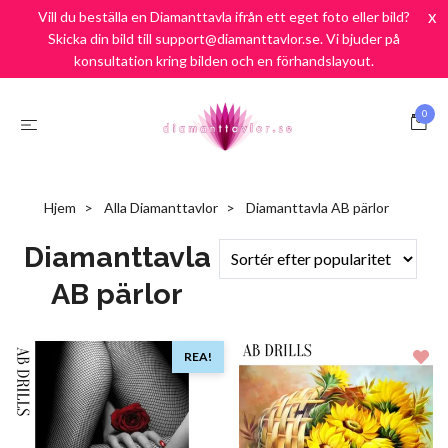
Fri Frakt över 900:-
SEK
x
Vill du beställa en Diamanttavla ifrån ett eget foto eller bild?
Skicka din bild till support@diamanttavlor.se. Vi bjuder på
Frakt endast 69:-/ Snabb leverans / Nöjd kund Garanti
konsultation kring bilden och en förhandslayout.
0
Hjem
Alla Diamanttavlor
Diamanttavla AB pärlor
Diamanttavla
AB pärlor
REA!