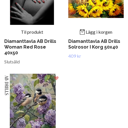
Til produkt
Lägg i korgen
Diamanttavla AB Drills
Diamanttavla AB Drills
Woman Red Rose
Solrosor I Korg 50x40
40x50
409 kr
Slutsåld