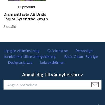
Til produkt
Diamanttavla AB Drills
Fåglar Syrenträd 40x50
Slutsåld
Lepigen viktminskning
Quicktest.se
Personliga
barnböcker till en unik guldklimp
Basic Clean - Sverige
Designasjalv.se
Leksakshörnan
Anmäl dig till vår nyhetsbrev