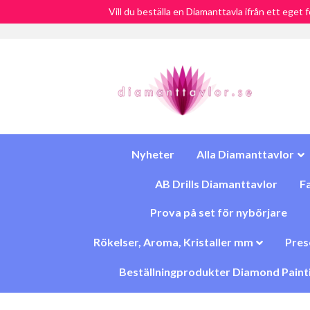
Vill du beställa en Diamanttavla ifrån ett eget 
Fri Frakt över 900:-
SEK
Nyheter
Alla Diamanttavlor
AB Drills Diamanttavlor
Fa
Prova på set för nybörjare
Rökelser, Aroma, Kristaller mm
Pres
Beställningprodukter Diamond Paint