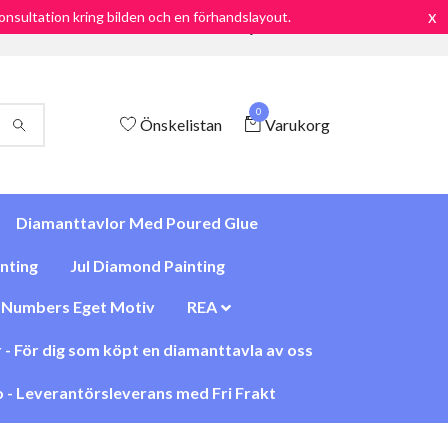
x
 konsultation kring bilden och en förhandslayout.
Frakt endast 69:-/ Snabb leverans / Nöjd kund Garanti
0
Önskelistan
Varukorg
Diamanttavlor Med Poured Glue
nting
Jul Diamond Painting
y Numbers Eget Motiv
REA
 - För dig som köpt en diamanttavla av oss
 - Leverantörsleverans med Fri Frakt