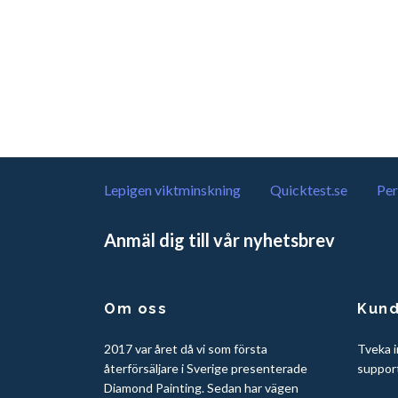
Lepigen viktminskning
Quicktest.se
Per
Anmäl dig till vår nyhetsbrev
Om oss
Kund
2017 var året då vi som första
Tveka i
återförsäljare i Sverige presenterade
suppor
Diamond Painting. Sedan har vägen