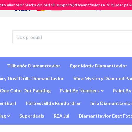
foto eller bild? Skicka din bild till support@diamanttavlor.se. Vi bjuder på
Tillbehör Diamanttavlor
Eget Motiv Diamanttavlor
iry Dust Drills Diamanttavlor
Våra Mystery Diamond Pai
One Color Dot Painting
Paint By Numbers
Paint B
entkort
Förbeställda Kundordrar
Info Diamanttavlor
ing
Superdeals
REA Jul
Diamanttavlor Eget Foto