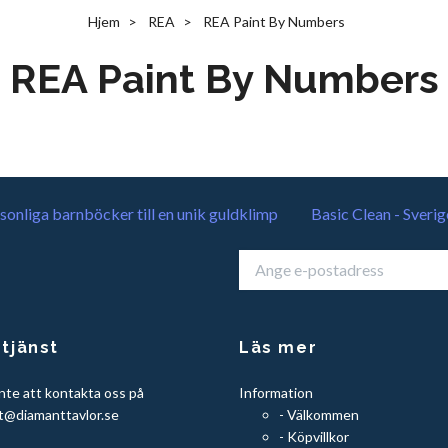
Hjem
REA
REA Paint By Numbers
REA Paint By Numbers
sonliga barnböcker till en unik guldklimp
Basic Clean - Sverig
tjänst
Läs mer
nte att kontakta oss på
Information
t@diamanttavlor.se
- Välkommen
- Köpvillkor