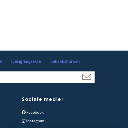
e
Designasjalv.se
Leksakshörnan
Sociale medier
Facebook
Instagram