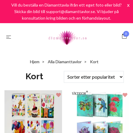
Fri Frakt över 900:-
SEK
x
Vill du beställa en Diamanttavla ifrån ett eget foto eller bild?
Skicka din bild till support@diamanttavlor.se. Vi bjuder på
Frakt endast 69:-/ Snabb leverans / Nöjd kund Garanti
konsultation kring bilden och en förhandslayout.
0
Hjem
Alla Diamanttavlor
Kort
Kort