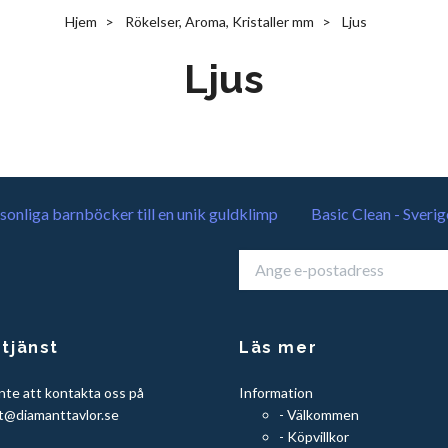
Hjem
Rökelser, Aroma, Kristaller mm
Ljus
Ljus
sonliga barnböcker till en unik guldklimp
Basic Clean - Sverig
tjänst
Läs mer
nte att kontakta oss på
Information
t@diamanttavlor.se
- Välkommen
- Köpvillkor