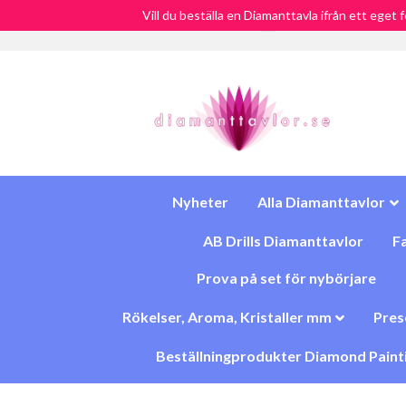
Vill du beställa en Diamanttavla ifrån ett eget 
Fri Frakt över 900:-
SEK
Nyheter
Alla Diamanttavlor
AB Drills Diamanttavlor
Fa
Prova på set för nybörjare
Rökelser, Aroma, Kristaller mm
Pres
Beställningprodukter Diamond Paint