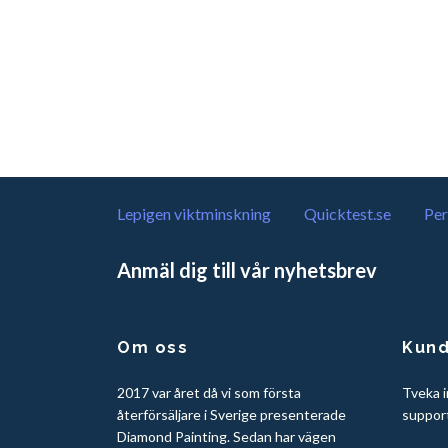
Lepigen viktminskning
Quicktest.se
Per
Anmäl dig till vår nyhetsbrev
Om oss
Kund
2017 var året då vi som första
Tveka i
återförsäljare i Sverige presenterade
suppor
Diamond Painting. Sedan har vägen