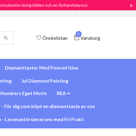
x
 konsultation kring bilden och en förhandslayout.
Frakt endast 69:-/ Snabb leverans / Nöjd kund Garanti
0
Önskelistan
Varukorg
Diamanttavlor Med Poured Glue
nting
Jul Diamond Painting
y Numbers Eget Motiv
REA
 - För dig som köpt en diamanttavla av oss
 - Leverantörsleverans med Fri Frakt