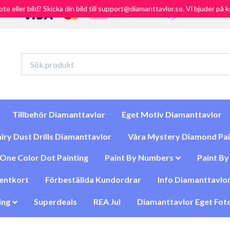
foto eller bild? Skicka din bild till support@diamanttavlor.se. Vi bjuder på
Tillbehör Diamanttavlor
Eget Motiv Diamanttavlor
iry Dust Drills Diamanttavlor
Våra Mystery Diamond Pai
One Color Dot Painting
Paint By Numbers
Paint B
entkort
Förbeställda Kundordrar
Info Diamanttavlor
ing
Superdeals
REA Jul
Diamanttavlor Eget Foto