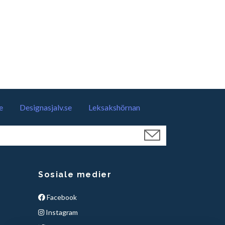
e
Designasjalv.se
Leksakshörnan
Sosiale medier
Facebook
Instagram