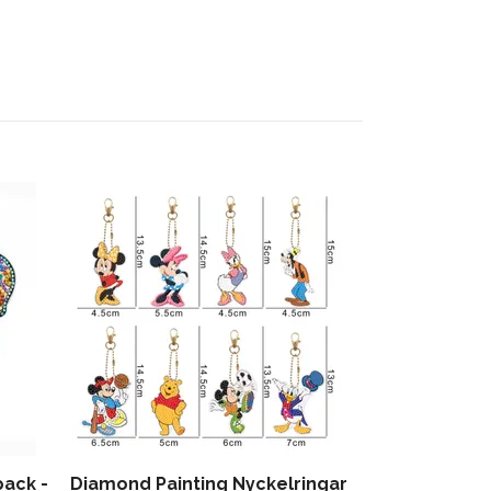
pack -
Diamond Painting Nyckelringar
Diamond Pai