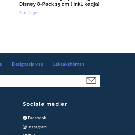
Disney 8-Pack 15 cm ( Inkl. kedja)
Fotbollströj
Inkl. kedja)
Slut i lager
249 kr
e
Designasjalv.se
Leksakshörnan
Sociale medier
Facebook
Instagram