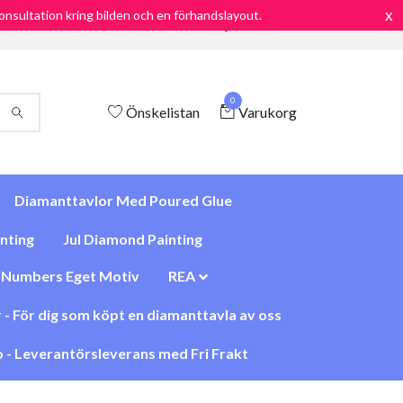
x
 konsultation kring bilden och en förhandslayout.
Frakt endast 69:-/ Snabb leverans / Nöjd kund Garanti
0
Önskelistan
Varukorg
Diamanttavlor Med Poured Glue
nting
Jul Diamond Painting
y Numbers Eget Motiv
REA
 - För dig som köpt en diamanttavla av oss
 - Leverantörsleverans med Fri Frakt