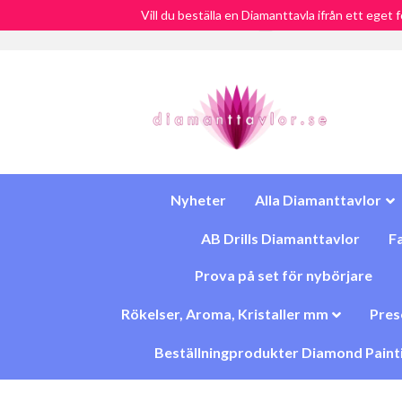
Vill du beställa en Diamanttavla ifrån ett eget 
Fri Frakt över 900:-
SEK
Nyheter
Alla Diamanttavlor
AB Drills Diamanttavlor
Fa
Prova på set för nybörjare
Rökelser, Aroma, Kristaller mm
Pres
Beställningprodukter Diamond Paint