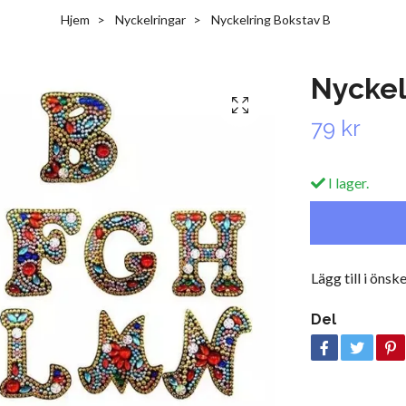
Hjem
Nyckelringar
Nyckelring Bokstav B
Nyckel
79 kr
I lager.
Lägg till i önske
Del