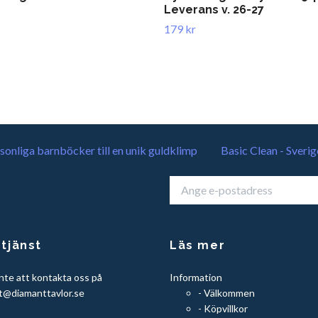
Leverans v. 26-27
179 kr
sonliga barnböcker till en unik guldklimp
Basic Clean - Sverig
tjänst
Läs mer
nte att kontakta oss på
Information
t@diamanttavlor.se
- Välkommen
- Köpvillkor