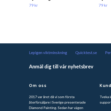
79 kr
79 kr
Lepigen viktminskning
Quicktest.se
Per
Anmäl dig till vår nyhetsbrev
Om oss
Kund
2017 var året då vi som första
Tveka i
återförsäljare i Sverige presenterade
suppor
Diamond Painting. Sedan har vägen