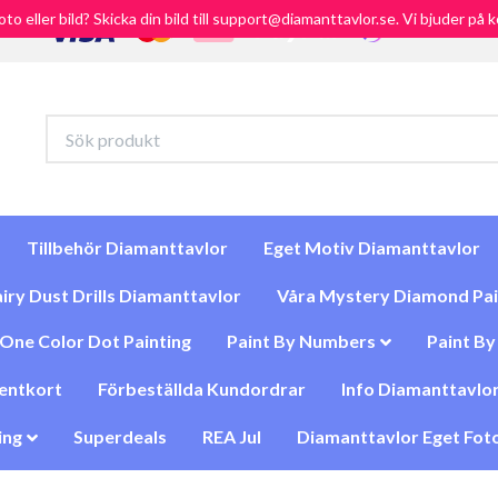
foto eller bild? Skicka din bild till support@diamanttavlor.se. Vi bjuder på
Tillbehör Diamanttavlor
Eget Motiv Diamanttavlor
iry Dust Drills Diamanttavlor
Våra Mystery Diamond Pai
One Color Dot Painting
Paint By Numbers
Paint B
entkort
Förbeställda Kundordrar
Info Diamanttavlor
ing
Superdeals
REA Jul
Diamanttavlor Eget Foto