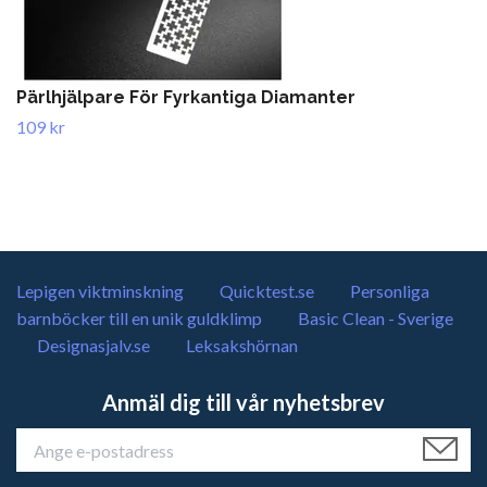
Pärlhjälpare För Fyrkantiga Diamanter
109 kr
Lepigen viktminskning
Quicktest.se
Personliga
barnböcker till en unik guldklimp
Basic Clean - Sverige
Designasjalv.se
Leksakshörnan
Anmäl dig till vår nyhetsbrev