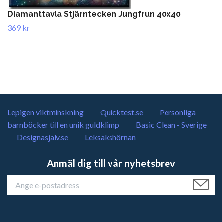
Diamanttavla Stjärntecken Jungfrun 40x40
369 kr
Lepigen viktminskning
Quicktest.se
Personliga
barnböcker till en unik guldklimp
Basic Clean - Sverige
Designasjalv.se
Leksakshörnan
Anmäl dig till vår nyhetsbrev