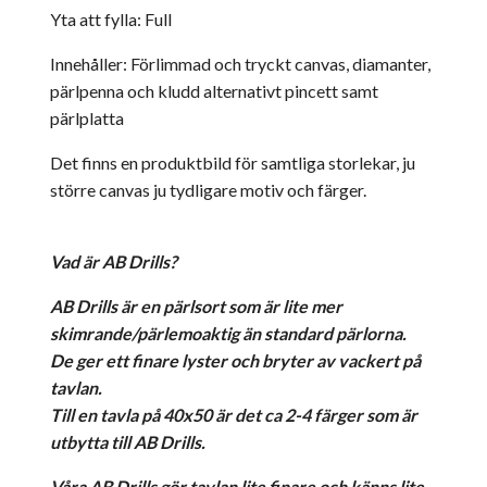
Yta att fylla: Full
Innehåller: Förlimmad och tryckt canvas, diamanter,
pärlpenna och kludd alternativt pincett samt
pärlplatta
Det finns en produktbild för samtliga storlekar, ju
större canvas ju tydligare motiv och färger.
Vad är AB Drills?
AB Drills är en pärlsort som är lite mer
skimrande/pärlemoaktig än standard pärlorna.
De ger ett finare lyster och bryter av vackert på
tavlan.
Till en tavla på 40x50 är det ca 2-4 färger som är
utbytta till AB Drills.
Våra AB Drills gör tavlan lite finare och känns lite