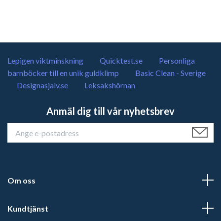
Lepigen viktminskning
Quicktest.se
Personliga
barnböcker till en unik guldklimp
Basic Clean - Sverige
Designasjalv.se
Leksakshörnan
Anmäl dig till vår nyhetsbrev
Om oss
Kundtjänst