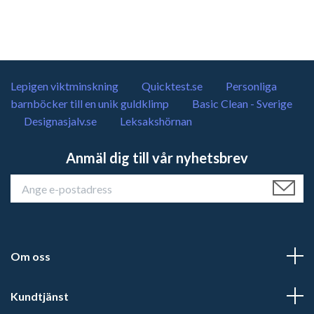
Lepigen viktminskning
Quicktest.se
Personliga
barnböcker till en unik guldklimp
Basic Clean - Sverige
Designasjalv.se
Leksakshörnan
Anmäl dig till vår nyhetsbrev
Om oss
Kundtjänst