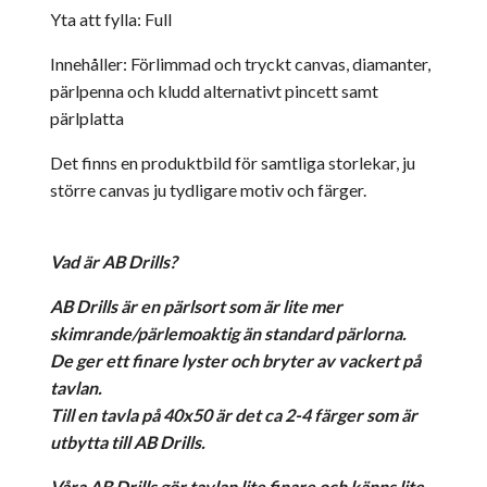
Yta att fylla: Full
Innehåller: Förlimmad och tryckt canvas, diamanter,
pärlpenna och kludd alternativt pincett samt
pärlplatta
Det finns en produktbild för samtliga storlekar, ju
större canvas ju tydligare motiv och färger.
Vad är AB Drills?
AB Drills är en pärlsort som är lite mer
skimrande/pärlemoaktig än standard pärlorna.
De ger ett finare lyster och bryter av vackert på
tavlan.
Till en tavla på 40x50 är det ca 2-4 färger som är
utbytta till AB Drills.
Våra AB Drills gör tavlan lite finare och känns lite