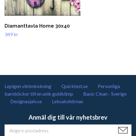
Diamanttavla Home 30x40
349 kr
Lepigen viktminskning
Quicktest.se
Personliga
barnböcker till en unik guldklimp
Basic Clean - Sverige
Designasjalv.se
Leksakshörnan
Anmäl dig till vår nyhetsbrev