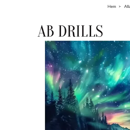
Hem
All