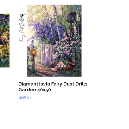
Diamanttavla Fairy Dust Drills
Diamanttav
Garden 40x50
Julklappssä
409 kr
389 kr