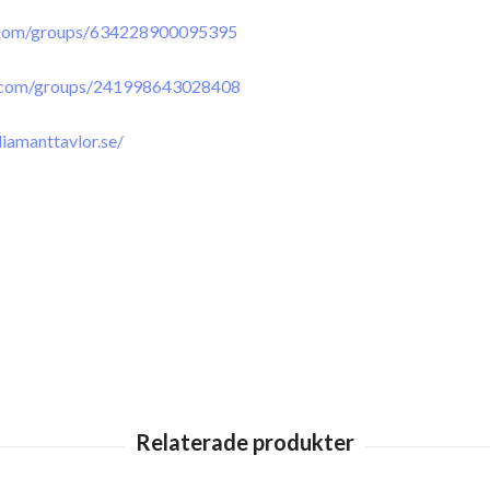
.com/groups/634228900095395
.com/groups/241998643028408
iamanttavlor.se/