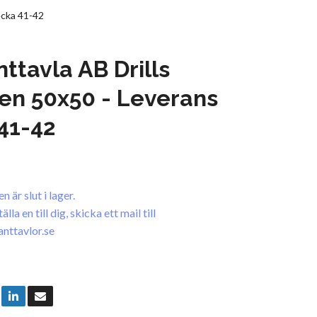
ecka 41-42
ttavla AB Drills
en 50x50 - Leverans
41-42
 är slut i lager.
la en till dig, skicka ett mail till
nttavlor.se