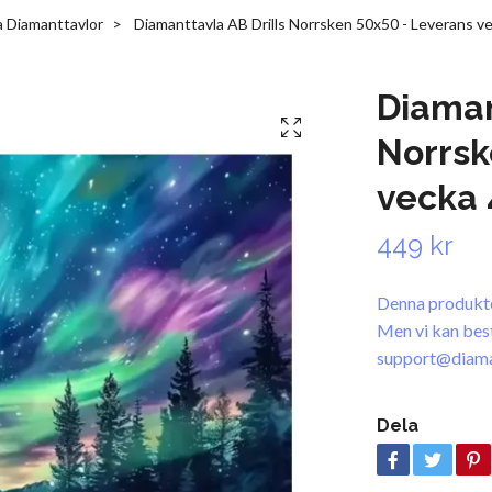
a Diamanttavlor
Diamanttavla AB Drills Norrsken 50x50 - Leverans v
Diaman
Norrsk
vecka 
449 kr
Denna produkten
Men vi kan bestäl
support@diama
Dela