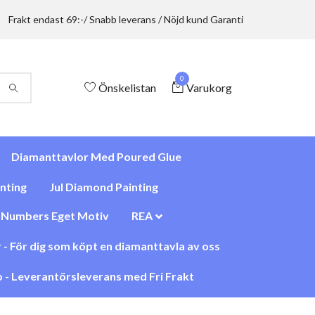
Frakt endast 69:-/ Snabb leverans / Nöjd kund Garanti
0
Önskelistan
Varukorg
Diamanttavlor Med Poured Glue
nting
Jul Diamond Painting
y Numbers Eget Motiv
REA
 - För dig som köpt en diamanttavla av oss
 - Leverantörsleverans med Fri Frakt