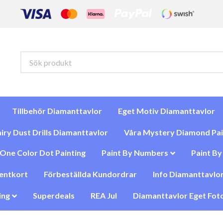
Tillbehör Diamanttavlor
Eget Motiv Diamanttavlor
iry Dust Drills Diamanttavlor
Våra Mystery Diamond Pai
One Color Dot Painting
Paint By Numbers
Paint B
entkort
Förbeställda Kundordrar
Info Diamanttavlor
ing
Superdeals
REA Jul
Diamanttavlor Eget Foto