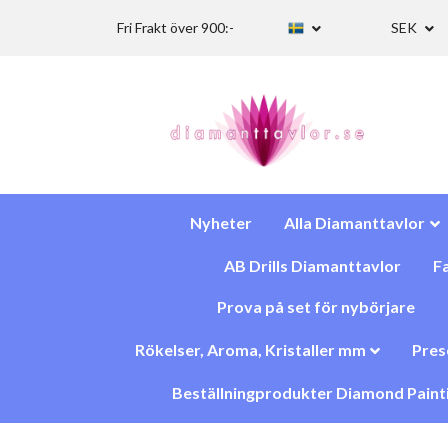
Fri Frakt över 900:-
SEK
Nyheter
Alla Diamanttavlor
AB Drills Diamanttavlor
Fa
Prova på set för nybörjare
Rökelser, Aroma, Kristaller mm
Pres
Beställningprodukter Diamond Paint