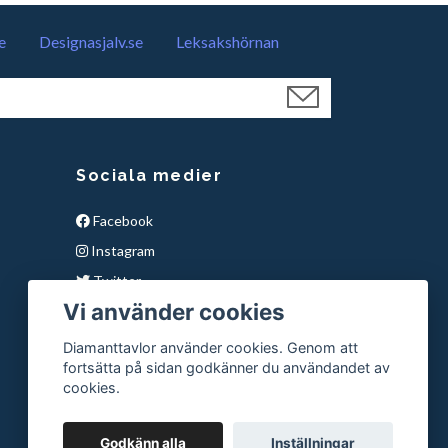
e
Designasjalv.se
Leksakshörnan
Sociala medier
Facebook
Instagram
Twitter
Vi använder cookies
YouTube
Snapchat
Diamanttavlor använder cookies. Genom att
fortsätta på sidan godkänner du användandet av
Pinterest
cookies.
Godkänn alla
Inställningar