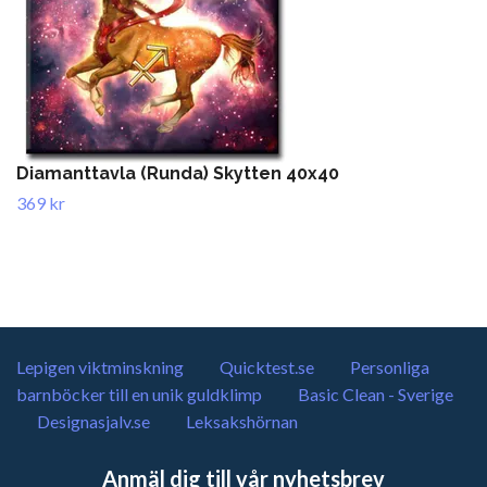
Diamanttavla (Runda) Skytten 40x40
369 kr
Lepigen viktminskning
Quicktest.se
Personliga
barnböcker till en unik guldklimp
Basic Clean - Sverige
Designasjalv.se
Leksakshörnan
Anmäl dig till vår nyhetsbrev