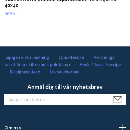
40x40
369 kr
Lepigen viktminskning
Quicktest.se
Personliga
barnböcker till en unik guldklimp
Basic Clean - Sverige
Designasjalv.se
Leksakshörnan
Anmäl dig till vår nyhetsbrev
Om oss