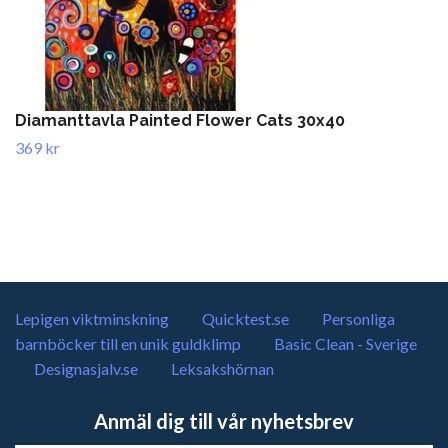
Diamanttavla Painted Flower Cats 30x40
369 kr
Lepigen viktminskning
Quicktest.se
Personliga
barnböcker till en unik guldklimp
Basic Clean - Sverige
Designasjalv.se
Leksakshörnan
Anmäl dig till vår nyhetsbrev