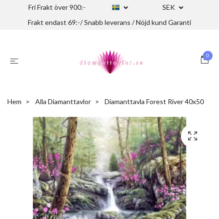
Fri Frakt över 900:-
SEK
Frakt endast 69:-/ Snabb leverans / Nöjd kund Garanti
0
Hem
Alla Diamanttavlor
Diamanttavla Forest River 40x50